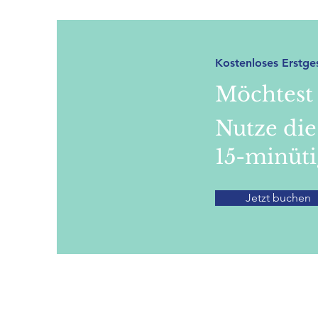
Kostenloses Erstge
Möchtest
Nutze die
15-minüt
Jetzt buchen