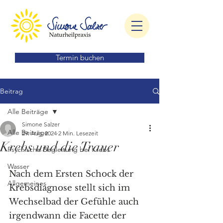
Termin buchen
Beitrag
Alle Beiträge
Simone Salzer
Alle Beiträge
29. Aug. 2024
2 Min. Lesezeit
Krebs und die Trauer
Psychische Begleitung bei Krebs
Wasser
Nach dem Ersten Schock der 
Allgemeines
Krebsdiagnose stellt sich im 
Wechselbad der Gefühle auch 
irgendwann die Facette der 