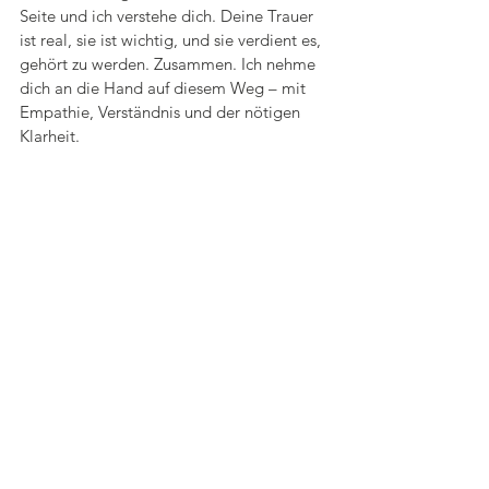
Seite und ich verstehe dich. Deine Trauer 
ist real, sie ist wichtig, und sie verdient es, 
gehört zu werden. Zusammen. Ich nehme 
dich an die Hand auf diesem Weg – mit 
Empathie, Verständnis und der nötigen 
Klarheit.
Denn du bist nicht allein. Ich bin für dich 
da. Buche Dir 
hier
 ein kostenfreies 
Erstgespräch.
Krebs
psychische Begleitung
Krebs und Trauer
Psychische Begleitung bei Krebs
Alle ansehen
Aktuelle Beiträge